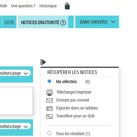
Aide
Une question ?
Historique
DANS UNIVERS
COTE
NOTICES D'AUTORITÉ
RÉCUPÉRER LES NOTICES
ésultats/page
Ma sélection
(
0
)
Télécharger/Imprimer
Envoyer par courriel
Exporter dans un tableau
Transférer pour un SGB
ésultats/page
Tous les résultats
(
1
)