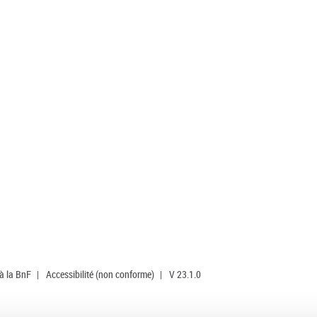
 à la BnF
|
Accessibilité (non conforme)
|
V 23.1.0