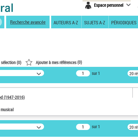
Espace personnel
Recherche avancée
AUTEURS A-Z
SUJETS A-Z
PÉRIODIQUES
(
0
)
 sélection (
0
)
Ajouter à mes références
sur 1
20 r
od (1947-2016)
e musical
sur 1
20 r