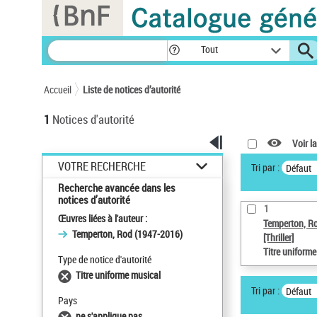
Panneau de gestion des cookies
Tout
Accueil
Liste de notices d’autorité
1
Notices d'autorité
Voir la
VOTRE RECHERCHE
Tri par :
Défaut
Recherche avancée dans les
notices d’autorité
1
Œuvres liées à l'auteur :
Temperton, R
Temperton, Rod (1947-2016)
[Thriller]
Titre uniform
Type de notice d'autorité
Titre uniforme musical
Tri par :
Défaut
Pays
ne s'applique pas