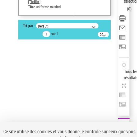
Sauvegarder votre recherche
sélectio
[Thriller]
Titre uniforme musical
(
0
)
AFFINER
Type de notice d'autorité
Tri par :
Défaut
Œuvre
(1)
sur 1
20
résultats/page
Titre uniforme musical
(1)
Statut de la notice d’autorité
Pays
Auteur d’œuvre
Tous le
résultat
(
1
)
Ce site utilise des cookies et vous donne le contrôle sur ceux que vous