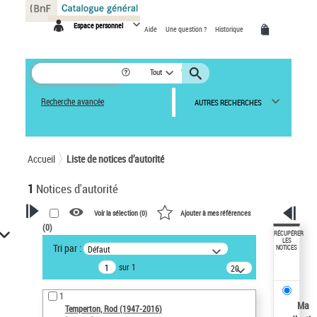
Panneau de gestion des cookies
Espace personnel
Aide
Une question ?
Historique
Tout
Recherche avancée
AUTRES RECHERCHES
Accueil
Liste de notices d’autorité
1
Notices d'autorité
Voir la sélection (
0
)
Ajouter à mes références
(
0
)
VOTRE RECHERCHE
RÉCUPÉRER
LES
Tri par :
Défaut
NOTICES
Recherche avancée dans les
sur 1
notices d’autorité
20
résultats/page
Œuvres liées à l'auteur :
1
Temperton, Rod (1947-2016)
Ma
Temperton, Rod (1947-2016)