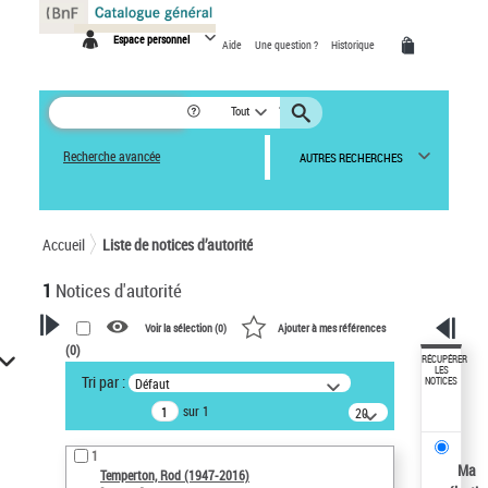
Panneau de gestion des cookies
Espace personnel
Aide
Une question ?
Historique
Tout
Recherche avancée
AUTRES RECHERCHES
Accueil
Liste de notices d’autorité
1
Notices d'autorité
Voir la sélection (
0
)
Ajouter à mes références
(
0
)
VOTRE RECHERCHE
RÉCUPÉRER
LES
Tri par :
Défaut
NOTICES
Recherche avancée dans les
sur 1
notices d’autorité
20
résultats/page
Œuvres liées à l'auteur :
1
Temperton, Rod (1947-2016)
Ma
Temperton, Rod (1947-2016)