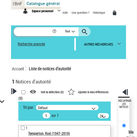
Panneau de gestion des cookies
Espace personnel
Aide
Une question ?
Historique
Tout
Recherche avancée
AUTRES RECHERCHES
Accueil
Liste de notices d’autorité
1
Notices d'autorité
Voir la sélection (
0
)
Ajouter à mes références
(
0
)
VOTRE RECHERCHE
RÉCUPÉRER
LES
Tri par :
Défaut
NOTICES
Recherche avancée dans les
sur 1
notices d’autorité
20
résultats/page
Œuvres liées à l'auteur :
1
Temperton, Rod (1947-2016)
Ma
Temperton, Rod (1947-2016)