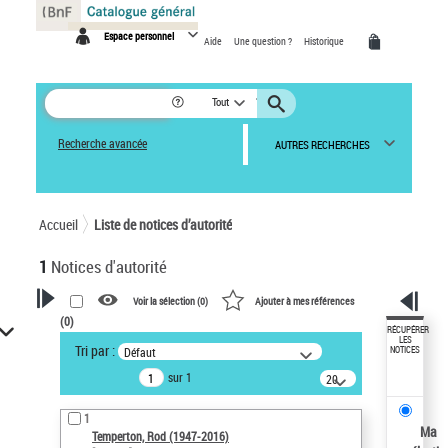
Panneau de gestion des cookies
Espace personnel
Aide
Une question ?
Historique
Tout
Recherche avancée
AUTRES RECHERCHES
Accueil
Liste de notices d’autorité
1
Notices d'autorité
Voir la sélection (
0
)
Ajouter à mes références
(
0
)
VOTRE RECHERCHE
RÉCUPÉRER
LES
Tri par :
Défaut
NOTICES
Recherche avancée dans les
sur 1
notices d’autorité
20
résultats/page
Œuvres liées à l'auteur :
1
Temperton, Rod (1947-2016)
Ma
Temperton, Rod (1947-2016)