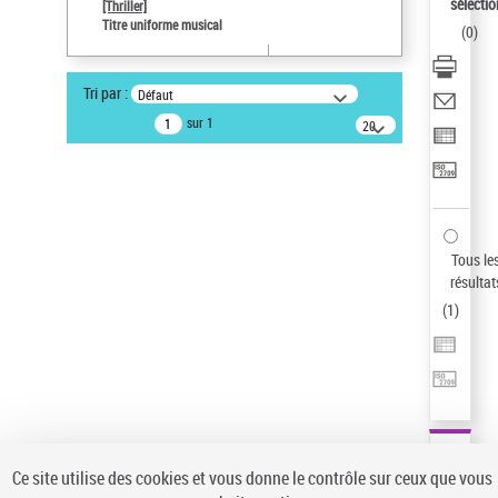
sélectio
[Thriller]
Type de notice d'autorité
Titre uniforme musical
(
0
)
Œuvre
Sauvegarder votre recherche
Tri par :
Défaut
AFFINER
sur 1
20
résultats/page
Type de notice d'autorité
Œuvre
(1)
Titre uniforme musical
(1)
Statut de la notice d’autorité
Tous le
résultat
Pays
(
1
)
Auteur d’œuvre
Ce site utilise des cookies et vous donne le contrôle sur ceux que vous