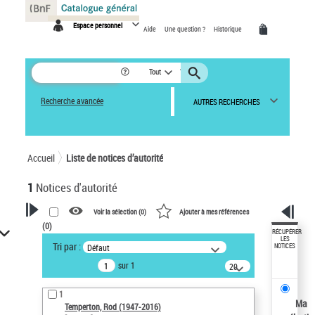
Panneau de gestion des cookies
Espace personnel
Aide
Une question ?
Historique
Tout
Recherche avancée
AUTRES RECHERCHES
Accueil
Liste de notices d’autorité
1
Notices d'autorité
Voir la sélection (
0
)
Ajouter à mes références
(
0
)
VOTRE RECHERCHE
RÉCUPÉRER
LES
Tri par :
Défaut
NOTICES
Recherche avancée dans les
sur 1
notices d’autorité
20
résultats/page
Œuvres liées à l'auteur :
1
Temperton, Rod (1947-2016)
Ma
Temperton, Rod (1947-2016)