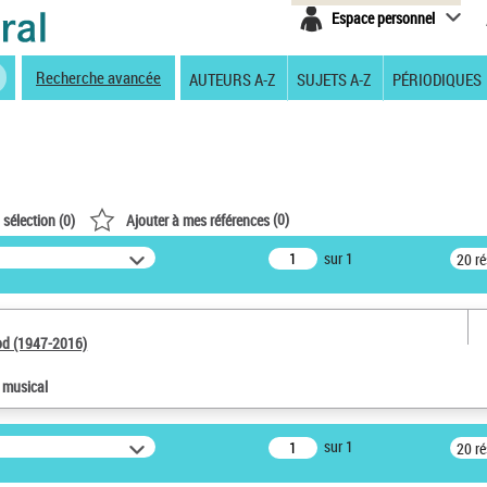
Espace personnel
Recherche avancée
AUTEURS A-Z
SUJETS A-Z
PÉRIODIQUES
(
0
)
 sélection (
0
)
Ajouter à mes références
sur 1
20 r
od (1947-2016)
e musical
sur 1
20 r