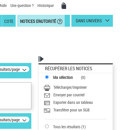
Aide
Une question ?
Historique
DANS UNIVERS
COTE
NOTICES D'AUTORITÉ
RÉCUPÉRER LES NOTICES
ésultats/page
Ma sélection
(
0
)
Télécharger/Imprimer
Envoyer par courriel
Exporter dans un tableau
Transférer pour un SGB
ésultats/page
Tous les résultats
(
1
)