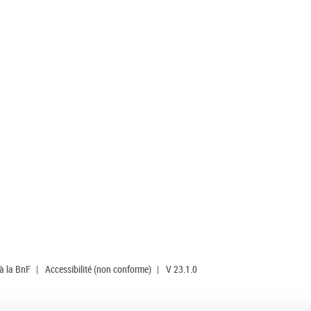
 à la BnF
|
Accessibilité (non conforme)
|
V 23.1.0