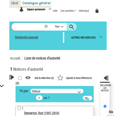
Panneau de gestion des cookies
Espace personnel
Aide
Une question ?
Historique
Tout
Recherche avancée
AUTRES RECHERCHES
Accueil
Liste de notices d’autorité
1
Notices d'autorité
Voir la sélection (
0
)
Ajouter à mes références
(
0
)
VOTRE RECHERCHE
RÉCUPÉRER
LES
Tri par :
Défaut
NOTICES
Recherche avancée dans les
sur 1
notices d’autorité
20
résultats/page
Œuvres liées à l'auteur :
1
Temperton, Rod (1947-2016)
Ma
Temperton, Rod (1947-2016)