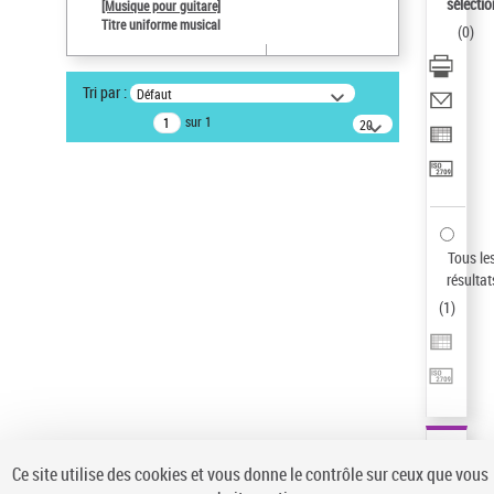
sélectio
[Musique pour guitare]
Pays
Titre uniforme musical
(
0
)
ne s'applique pas
Type de notice d'autorité
Tri par :
Défaut
Titre uniforme musical
sur 1
20
Sauvegarder votre recherche
résultats/page
AFFINER
Type de notice d'autorité
Œuvre
(1)
Tous le
Titre uniforme musical
(1)
résultat
(
1
)
Statut de la notice d’autorité
Pays
Auteur d’œuvre
Ce site utilise des cookies et vous donne le contrôle sur ceux que vous