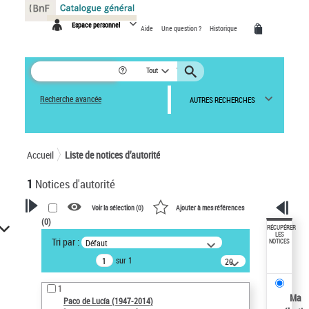
Panneau de gestion des cookies
Espace personnel
Aide
Une question ?
Historique
Tout
Recherche avancée
AUTRES RECHERCHES
Accueil
Liste de notices d’autorité
1
Notices d'autorité
Voir la sélection (
0
)
Ajouter à mes références
(
0
)
VOTRE RECHERCHE
RÉCUPÉRER
LES
Tri par :
Défaut
NOTICES
Recherche avancée dans les
sur 1
notices d’autorité
20
résultats/page
Œuvres liées à l'auteur :
1
Paco de Lucía (1947-2014)
Ma
Paco de Lucía (1947-2014)