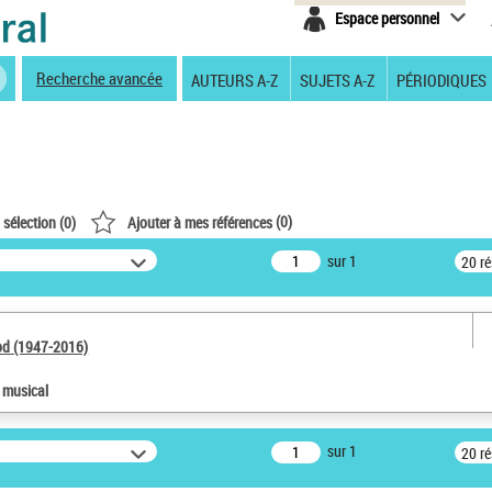
Espace personnel
Recherche avancée
AUTEURS A-Z
SUJETS A-Z
PÉRIODIQUES
(
0
)
 sélection (
0
)
Ajouter à mes références
sur 1
20 r
od (1947-2016)
e musical
sur 1
20 r