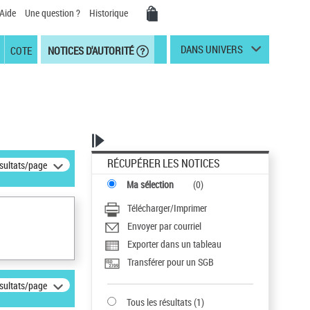
Aide
Une question ?
Historique
DANS UNIVERS
COTE
NOTICES D'AUTORITÉ
RÉCUPÉRER LES NOTICES
ésultats/page
Ma sélection
(
0
)
Télécharger/Imprimer
Envoyer par courriel
Exporter dans un tableau
Transférer pour un SGB
ésultats/page
Tous les résultats
(
1
)