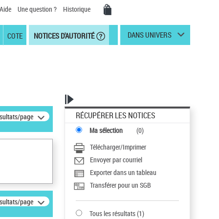
Aide
Une question ?
Historique
DANS UNIVERS
COTE
NOTICES D'AUTORITÉ
RÉCUPÉRER LES NOTICES
ésultats/page
Ma sélection
(
0
)
Télécharger/Imprimer
Envoyer par courriel
Exporter dans un tableau
Transférer pour un SGB
ésultats/page
Tous les résultats
(
1
)