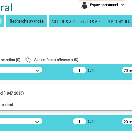
Espace personnel
Recherche avancée
AUTEURS A-Z
SUJETS A-Z
PÉRIODIQUES
(
0
)
 sélection (
0
)
Ajouter à mes références
sur 1
20 r
od (1947-2016)
e musical
sur 1
20 r