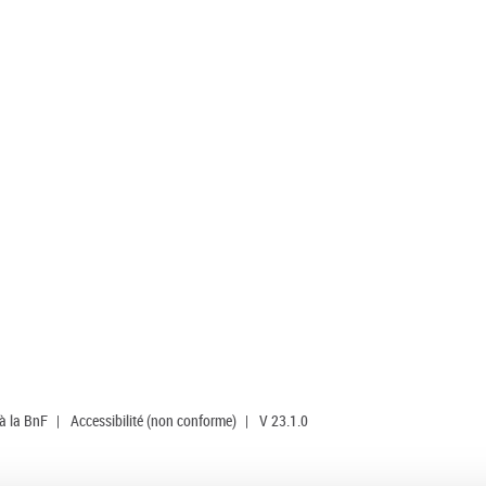
 à la BnF
|
Accessibilité (non conforme)
|
V 23.1.0