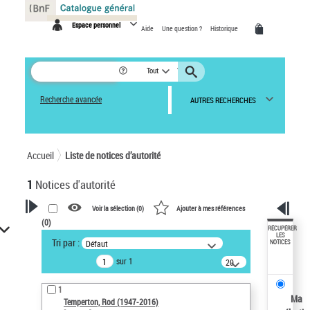
Panneau de gestion des cookies
Espace personnel
Aide
Une question ?
Historique
Tout
Recherche avancée
AUTRES RECHERCHES
Accueil
Liste de notices d’autorité
1
Notices d'autorité
Voir la sélection (
0
)
Ajouter à mes références
(
0
)
VOTRE RECHERCHE
RÉCUPÉRER
LES
Tri par :
Défaut
NOTICES
Recherche avancée dans les
sur 1
notices d’autorité
20
résultats/page
Œuvres liées à l'auteur :
1
Temperton, Rod (1947-2016)
Ma
Temperton, Rod (1947-2016)