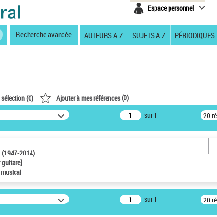
Espace personnel
Recherche avancée
AUTEURS A-Z
SUJETS A-Z
PÉRIODIQUES
(
0
)
 sélection (
0
)
Ajouter à mes références
sur 1
20 r
a (1947-2014)
 guitare]
e musical
sur 1
20 r