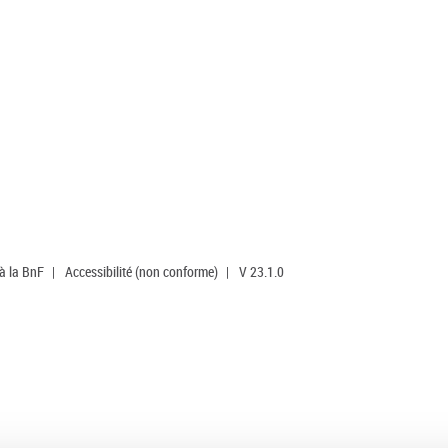
 à la BnF
|
Accessibilité (non conforme)
|
V 23.1.0