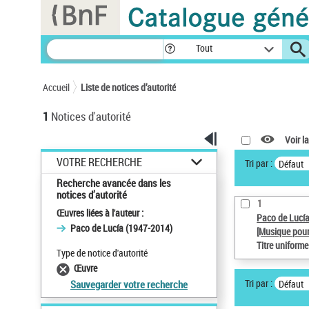
Panneau de gestion des cookies
Tout
Accueil
Liste de notices d’autorité
1
Notices d'autorité
Voir la
VOTRE RECHERCHE
Tri par :
Défaut
Recherche avancée dans les
notices d’autorité
1
Œuvres liées à l'auteur :
Paco de Lucí
Paco de Lucía (1947-2014)
[Musique pour
Titre uniform
Type de notice d'autorité
Œuvre
Tri par :
Défaut
Sauvegarder votre recherche