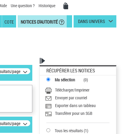
Aide
Une question ?
Historique
DANS UNIVERS
COTE
NOTICES D'AUTORITÉ
RÉCUPÉRER LES NOTICES
ésultats/page
Ma sélection
(
0
)
Télécharger/Imprimer
Envoyer par courriel
Exporter dans un tableau
Transférer pour un SGB
ésultats/page
Tous les résultats
(
1
)