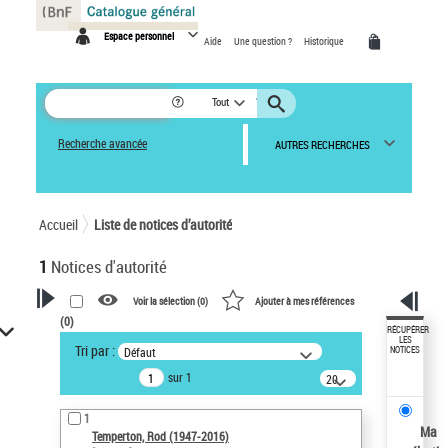
Panneau de gestion des cookies
Espace personnel
Aide
Une question ?
Historique
Tout
Recherche avancée
AUTRES RECHERCHES
Accueil
Liste de notices d’autorité
1
Notices d'autorité
Voir la sélection (
0
)
Ajouter à mes références
(
0
)
VOTRE RECHERCHE
RÉCUPÉRER
LES
Tri par :
Défaut
NOTICES
Recherche avancée dans les
sur 1
notices d’autorité
20
résultats/page
Œuvres liées à l'auteur :
1
Temperton, Rod (1947-2016)
Ma
Temperton, Rod (1947-2016)