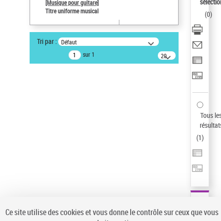
sélectio
[Musique pour guitare]
Statut de la notice d’autorité
Titre uniforme musical
(
0
)
Notice élémentaire
Sauvegarder votre recherche
Tri par :
Défaut
AFFINER
sur 1
20
résultats/page
Type de notice d'autorité
Œuvre
(1)
Titre uniforme musical
(1)
Statut de la notice d’autorité
Tous le
résultat
Pays
(
1
)
Auteur d’œuvre
Ce site utilise des cookies et vous donne le contrôle sur ceux que vous