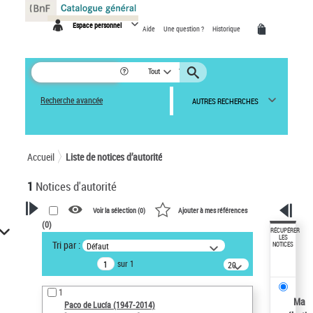
Panneau de gestion des cookies
Espace personnel
Aide
Une question ?
Historique
Tout
Recherche avancée
AUTRES RECHERCHES
Accueil
Liste de notices d’autorité
1
Notices d'autorité
Voir la sélection (
0
)
Ajouter à mes références
(
0
)
VOTRE RECHERCHE
RÉCUPÉRER
LES
Tri par :
Défaut
NOTICES
Recherche avancée dans les
sur 1
notices d’autorité
20
résultats/page
Œuvres liées à l'auteur :
1
Paco de Lucía (1947-2014)
Ma
Paco de Lucía (1947-2014)