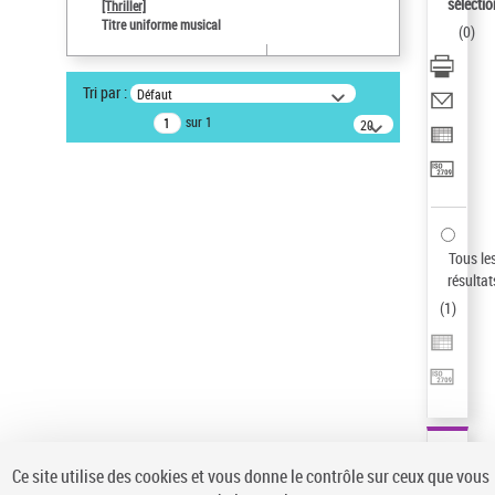
sélectio
[Thriller]
Auteur d’œuvre
Titre uniforme musical
(
0
)
Temperton, Rod (1947-2016)
Pays
Tri par :
Défaut
ne s'applique pas
sur 1
20
résultats/page
Statut de la notice d’autorité
Notice élémentaire
Type de notice d'autorité
Œuvre
Sauvegarder votre recherche
Tous le
résultat
AFFINER
(
1
)
Type de notice d'autorité
Œuvre
(1)
Titre uniforme musical
(1)
Statut de la notice d’autorité
Ce site utilise des cookies et vous donne le contrôle sur ceux que vous
Pays