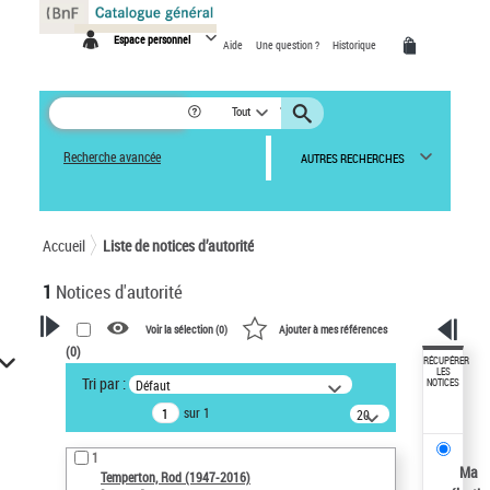
Panneau de gestion des cookies
Espace personnel
Aide
Une question ?
Historique
Tout
Recherche avancée
AUTRES RECHERCHES
Accueil
Liste de notices d’autorité
1
Notices d'autorité
Voir la sélection (
0
)
Ajouter à mes références
(
0
)
VOTRE RECHERCHE
RÉCUPÉRER
LES
Tri par :
Défaut
NOTICES
Recherche avancée dans les
sur 1
notices d’autorité
20
résultats/page
Œuvres liées à l'auteur :
1
Temperton, Rod (1947-2016)
Ma
Temperton, Rod (1947-2016)