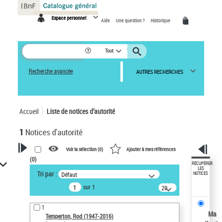
Panneau de gestion des cookies
Espace personnel
Aide
Une question ?
Historique
Tout
Recherche avancée
AUTRES RECHERCHES
Accueil
Liste de notices d’autorité
1
Notices d'autorité
Voir la sélection (
0
)
Ajouter à mes références
(
0
)
VOTRE RECHERCHE
RÉCUPÉRER
LES
Tri par :
Défaut
NOTICES
Recherche avancée dans les
sur 1
notices d’autorité
20
résultats/page
Œuvres liées à l'auteur :
1
Temperton, Rod (1947-2016)
Ma
Temperton, Rod (1947-2016)