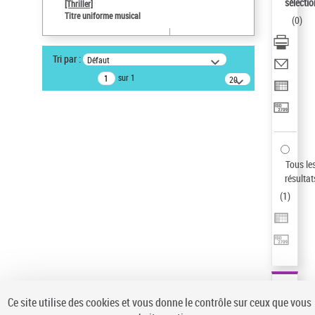
sélectio
[Thriller]
Pays
Titre uniforme musical
(
0
)
ne s'applique pas
Sauvegarder votre recherche
Tri par :
Défaut
AFFINER
sur 1
20
résultats/page
Type de notice d'autorité
Œuvre
(1)
Titre uniforme musical
(1)
Statut de la notice d’autorité
Tous le
résultat
Pays
(
1
)
Auteur d’œuvre
Ce site utilise des cookies et vous donne le contrôle sur ceux que vous