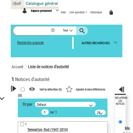
Panneau de gestion des cookies
Espace personnel
Aide
Une question ?
Historique
Tout
Recherche avancée
AUTRES RECHERCHES
Accueil
Liste de notices d’autorité
1
Notices d'autorité
Voir la sélection (
0
)
Ajouter à mes références
(
0
)
VOTRE RECHERCHE
RÉCUPÉRER
LES
Tri par :
Défaut
NOTICES
Recherche avancée dans les
sur 1
notices d’autorité
20
résultats/page
Œuvres liées à l'auteur :
1
Temperton, Rod (1947-2016)
Ma
Temperton, Rod (1947-2016)