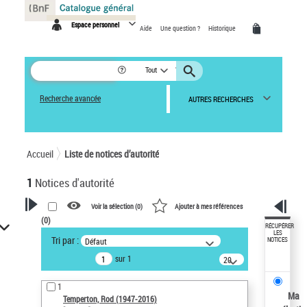
Panneau de gestion des cookies
Espace personnel
Aide
Une question ?
Historique
Tout
Recherche avancée
AUTRES RECHERCHES
Accueil
Liste de notices d’autorité
1
Notices d'autorité
Voir la sélection (
0
)
Ajouter à mes références
(
0
)
VOTRE RECHERCHE
RÉCUPÉRER
LES
Tri par :
Défaut
NOTICES
Recherche avancée dans les
sur 1
notices d’autorité
20
résultats/page
Œuvres liées à l'auteur :
1
Temperton, Rod (1947-2016)
Ma
Temperton, Rod (1947-2016)