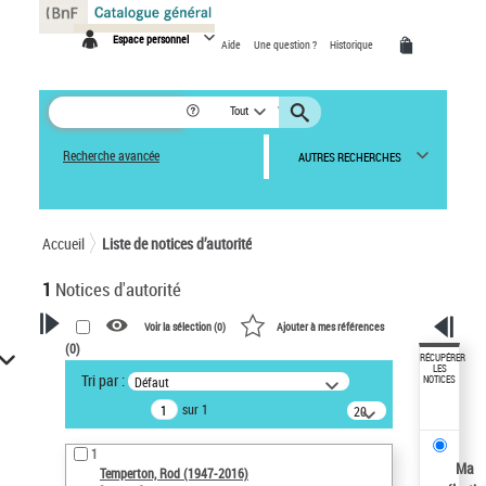
Panneau de gestion des cookies
Espace personnel
Aide
Une question ?
Historique
Tout
Recherche avancée
AUTRES RECHERCHES
Accueil
Liste de notices d’autorité
1
Notices d'autorité
Voir la sélection (
0
)
Ajouter à mes références
(
0
)
VOTRE RECHERCHE
RÉCUPÉRER
LES
Tri par :
Défaut
NOTICES
Recherche avancée dans les
sur 1
notices d’autorité
20
résultats/page
Œuvres liées à l'auteur :
1
Temperton, Rod (1947-2016)
Ma
Temperton, Rod (1947-2016)