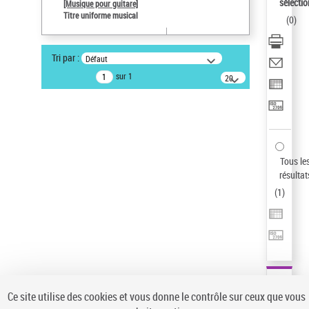
sélectio
[Musique pour guitare]
Statut de la notice d’autorité
Titre uniforme musical
(
0
)
Notice élémentaire
Sauvegarder votre recherche
Tri par :
Défaut
AFFINER
sur 1
20
résultats/page
Type de notice d'autorité
Œuvre
(1)
Titre uniforme musical
(1)
Statut de la notice d’autorité
Tous le
résultat
Pays
(
1
)
Auteur d’œuvre
Ce site utilise des cookies et vous donne le contrôle sur ceux que vous