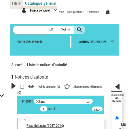
Panneau de gestion des cookies
Espace personnel
Aide
Une question ?
Historique
Tout
Recherche avancée
AUTRES RECHERCHES
Accueil
Liste de notices d’autorité
1
Notices d'autorité
Voir la sélection (
0
)
Ajouter à mes références
(
0
)
VOTRE RECHERCHE
RÉCUPÉRER
LES
Tri par :
Défaut
NOTICES
Recherche avancée dans les
sur 1
notices d’autorité
20
résultats/page
Œuvres liées à l'auteur :
1
Paco de Lucía (1947-2014)
Ma
Paco de Lucía (1947-2014)