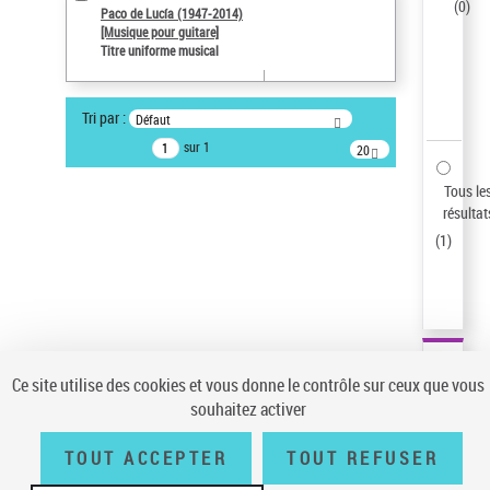
(
0
)
Paco de Lucía (1947-2014)
ne s'applique pas
[Musique pour guitare]
Titre uniforme musical
Auteur d’œuvre
Paco de Lucía (1947-2014)
Sauvegarder votre recherche
Tri par :
Défaut
sur 1
20
AFFINER
résultats/page
Type de notice d'autorité
Tous le
résultat
Œuvre
(1)
(
1
)
Titre uniforme musical
(1)
Statut de la notice d’autorité
Pays
Auteur d’œuvre
Ce site utilise des cookies et vous donne le contrôle sur ceux que vous
souhaitez activer
TOUT ACCEPTER
TOUT REFUSER