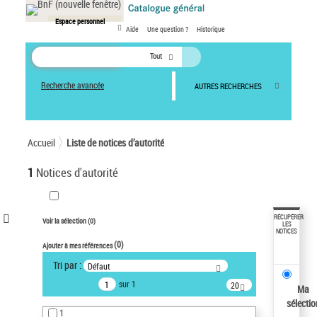
Panneau de gestion des cookies
Espace personnel
Aide
Une question ?
Historique
Tout
Recherche avancée
AUTRES RECHERCHES
Accueil
Liste de notices d’autorité
1
Notices d'autorité
VOTRE RECHERCHE
RÉCUPÉRER
Voir la sélection (
0
)
LES
NOTICES
Recherche avancée dans les
(
0
)
Ajouter à mes références
notices d’autorité
Tri par :
Défaut
Œuvres liées à l'auteur :
sur 1
20
Paco de Lucía (1947-2014)
Ma
résultats/page
sélectio
Pays
1