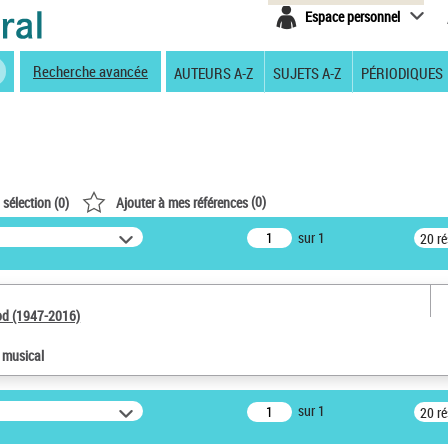
Espace personnel
Recherche avancée
AUTEURS A-Z
SUJETS A-Z
PÉRIODIQUES
(
0
)
 sélection (
0
)
Ajouter à mes références
sur 1
20 r
od (1947-2016)
e musical
sur 1
20 r