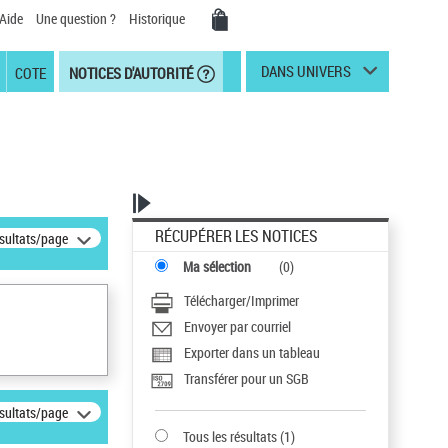
Aide
Une question ?
Historique
DANS UNIVERS
COTE
NOTICES D'AUTORITÉ
RÉCUPÉRER LES NOTICES
ésultats/page
Ma sélection
(
0
)
Télécharger/Imprimer
Envoyer par courriel
Exporter dans un tableau
Transférer pour un SGB
ésultats/page
Tous les résultats
(
1
)