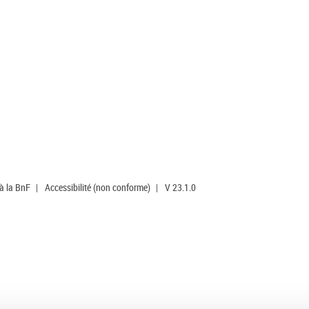
 à la BnF
|
Accessibilité (non conforme)
|
V 23.1.0