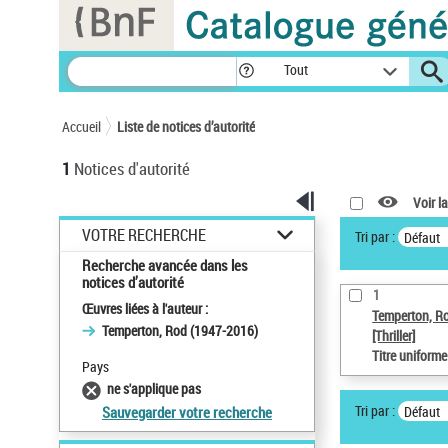
Panneau de gestion des cookies
Tout
Accueil
Liste de notices d’autorité
1
Notices d'autorité
Voir la
VOTRE RECHERCHE
Tri par :
Défaut
Recherche avancée dans les
notices d’autorité
1
Œuvres liées à l'auteur :
Temperton, R
Temperton, Rod (1947-2016)
[Thriller]
Titre uniform
Pays
ne s'applique pas
Tri par :
Défaut
Sauvegarder votre recherche