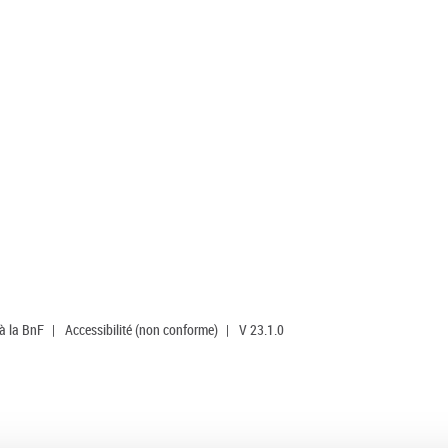
 à la BnF
|
Accessibilité (non conforme)
|
V 23.1.0