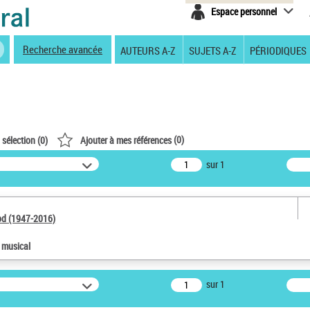
Espace personnel
Recherche avancée
AUTEURS A-Z
SUJETS A-Z
PÉRIODIQUES
(
0
)
 sélection (
0
)
Ajouter à mes références
sur 1
od (1947-2016)
e musical
sur 1