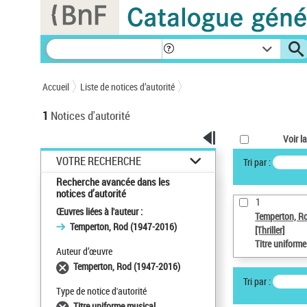
Panneau de gestion des cookies
Accueil
Liste de notices d’autorité
1
Notices d'autorité
Voir la
VOTRE RECHERCHE
Tri par :
Recherche avancée dans les
notices d’autorité
1
Œuvres liées à l'auteur :
Temperton, R
Temperton, Rod (1947-2016)
[Thriller]
Titre uniform
Auteur d’œuvre
Temperton, Rod (1947-2016)
Tri par :
Type de notice d'autorité
Titre uniforme musical