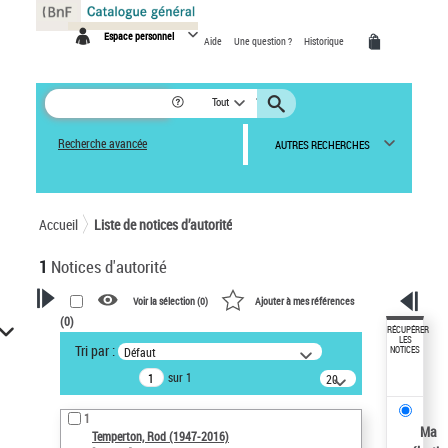
Panneau de gestion des cookies
Espace personnel
Aide
Une question ?
Historique
Tout
Recherche avancée
AUTRES RECHERCHES
Accueil
Liste de notices d’autorité
1
Notices d'autorité
Voir la sélection (
0
)
Ajouter à mes références
(
0
)
VOTRE RECHERCHE
RÉCUPÉRER
LES
Tri par :
Défaut
NOTICES
Recherche avancée dans les
sur 1
notices d’autorité
20
résultats/page
Œuvres liées à l'auteur :
1
Temperton, Rod (1947-2016)
Ma
Temperton, Rod (1947-2016)