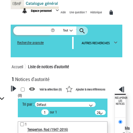
Panneau de gestion des cookies
Espace personnel
Aide
Une question ?
Historique
Tout
Recherche avancée
AUTRES RECHERCHES
Accueil
Liste de notices d’autorité
1
Notices d'autorité
Voir la sélection (
0
)
Ajouter à mes références
(
0
)
VOTRE RECHERCHE
RÉCUPÉRER
LES
Tri par :
Défaut
NOTICES
Recherche avancée dans les
sur 1
notices d’autorité
20
résultats/page
Œuvres liées à l'auteur :
1
Temperton, Rod (1947-2016)
Ma
Temperton, Rod (1947-2016)