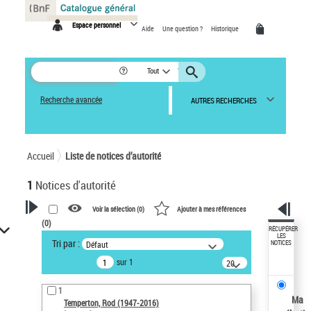
Panneau de gestion des cookies
Espace personnel
Aide
Une question ?
Historique
Tout
Recherche avancée
AUTRES RECHERCHES
Accueil
Liste de notices d’autorité
1
Notices d'autorité
Voir la sélection (
0
)
Ajouter à mes références
(
0
)
VOTRE RECHERCHE
RÉCUPÉRER
LES
Tri par :
Défaut
NOTICES
Recherche avancée dans les
sur 1
notices d’autorité
20
résultats/page
Œuvres liées à l'auteur :
1
Temperton, Rod (1947-2016)
Ma
Temperton, Rod (1947-2016)