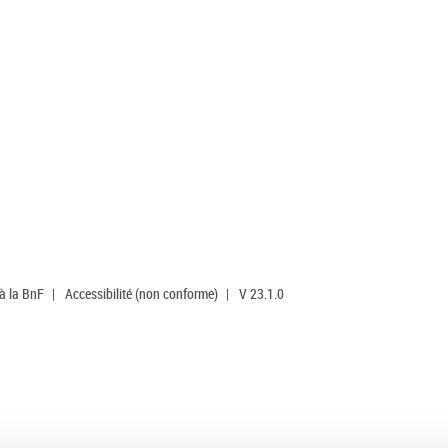
 à la BnF
|
Accessibilité (non conforme)
|
V 23.1.0