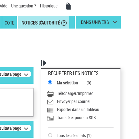
Aide
Une question ?
Historique
DANS UNIVERS
COTE
NOTICES D'AUTORITÉ
RÉCUPÉRER LES NOTICES
ésultats/page
Ma sélection
(
0
)
Télécharger/Imprimer
Envoyer par courriel
Exporter dans un tableau
Transférer pour un SGB
ésultats/page
Tous les résultats
(
1
)