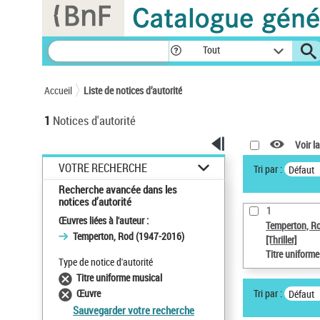
Panneau de gestion des cookies
Tout
Accueil
Liste de notices d’autorité
1
Notices d'autorité
Voir la
VOTRE RECHERCHE
Tri par :
Défaut
Recherche avancée dans les
notices d’autorité
1
Œuvres liées à l'auteur :
Temperton, R
Temperton, Rod (1947-2016)
[Thriller]
Titre uniform
Type de notice d'autorité
Titre uniforme musical
Tri par :
Œuvre
Défaut
Sauvegarder votre recherche