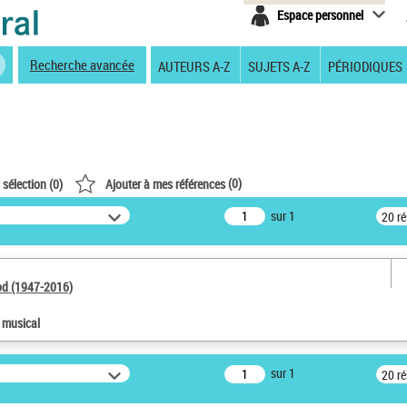
Espace personnel
Recherche avancée
AUTEURS A-Z
SUJETS A-Z
PÉRIODIQUES
(
0
)
 sélection (
0
)
Ajouter à mes références
sur 1
20 r
od (1947-2016)
e musical
sur 1
20 r