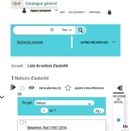
Panneau de gestion des cookies
Espace personnel
Aide
Une question ?
Historique
Tout
Recherche avancée
AUTRES RECHERCHES
Accueil
Liste de notices d’autorité
1
Notices d'autorité
Voir la sélection (
0
)
Ajouter à mes références
(
0
)
VOTRE RECHERCHE
RÉCUPÉRER
LES
Tri par :
Défaut
NOTICES
Recherche avancée dans les
sur 1
notices d’autorité
20
résultats/page
Œuvres liées à l'auteur :
1
Temperton, Rod (1947-2016)
Ma
Temperton, Rod (1947-2016)