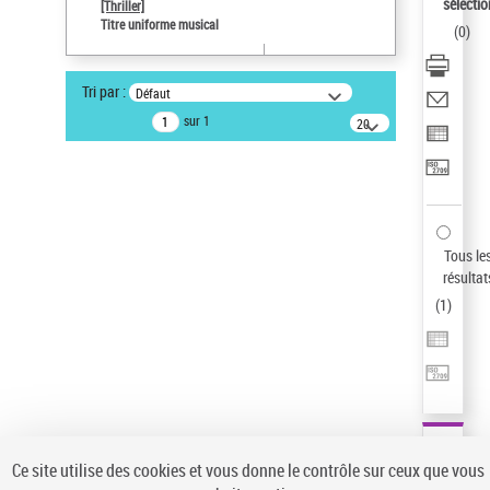
sélectio
[Thriller]
Pays
Titre uniforme musical
(
0
)
ne s'applique pas
Auteur d’œuvre
Tri par :
Défaut
Temperton, Rod (1947-2016)
sur 1
20
résultats/page
Type de notice d'autorité
Œuvre
Sauvegarder votre recherche
AFFINER
Tous le
Type de notice d'autorité
résultat
(
1
)
Œuvre
(1)
Titre uniforme musical
(1)
Statut de la notice d’autorité
Pays
Auteur d’œuvre
Ce site utilise des cookies et vous donne le contrôle sur ceux que vous