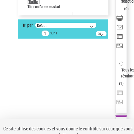
sélectio
[Thriller]
Pays
Titre uniforme musical
(
0
)
ne s'applique pas
Sauvegarder votre recherche
Tri par :
Défaut
AFFINER
sur 1
20
résultats/page
Type de notice d'autorité
Œuvre
(1)
Titre uniforme musical
(1)
Statut de la notice d’autorité
Tous le
résultat
Pays
(
1
)
Auteur d’œuvre
Ce site utilise des cookies et vous donne le contrôle sur ceux que vous