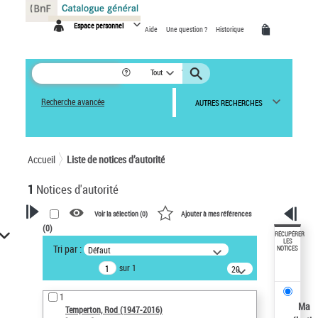
Panneau de gestion des cookies
Espace personnel
Aide
Une question ?
Historique
Tout
Recherche avancée
AUTRES RECHERCHES
Accueil
Liste de notices d’autorité
1
Notices d'autorité
Voir la sélection (
0
)
Ajouter à mes références
(
0
)
VOTRE RECHERCHE
RÉCUPÉRER
LES
Tri par :
Défaut
NOTICES
Recherche avancée dans les
sur 1
notices d’autorité
20
résultats/page
Œuvres liées à l'auteur :
1
Temperton, Rod (1947-2016)
Ma
Temperton, Rod (1947-2016)