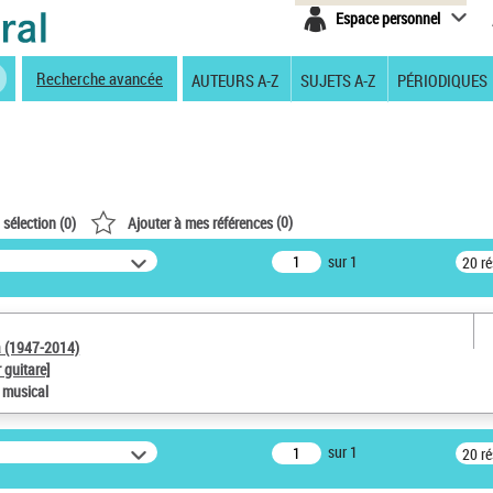
Espace personnel
Recherche avancée
AUTEURS A-Z
SUJETS A-Z
PÉRIODIQUES
(
0
)
 sélection (
0
)
Ajouter à mes références
sur 1
20 r
a (1947-2014)
 guitare]
e musical
sur 1
20 r