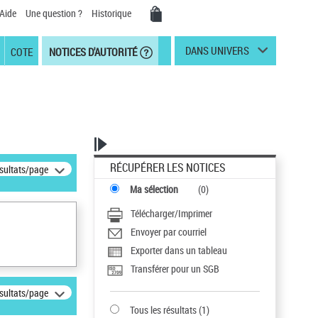
Aide
Une question ?
Historique
DANS UNIVERS
COTE
NOTICES D'AUTORITÉ
RÉCUPÉRER LES NOTICES
ésultats/page
Ma sélection
(
0
)
Télécharger/Imprimer
Envoyer par courriel
Exporter dans un tableau
Transférer pour un SGB
ésultats/page
Tous les résultats
(
1
)