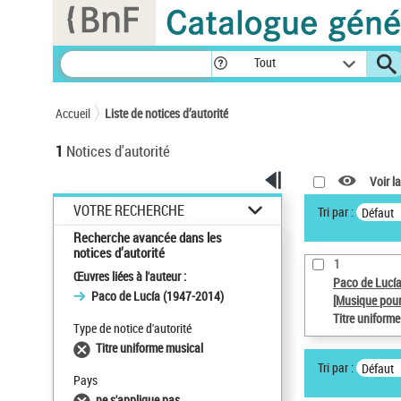
Panneau de gestion des cookies
Tout
Accueil
Liste de notices d’autorité
1
Notices d'autorité
Voir la
VOTRE RECHERCHE
Tri par :
Défaut
Recherche avancée dans les
notices d’autorité
1
Œuvres liées à l'auteur :
Paco de Lucí
Paco de Lucía (1947-2014)
[Musique pour
Titre uniform
Type de notice d'autorité
Titre uniforme musical
Tri par :
Défaut
Pays
ne s'applique pas