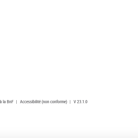
 à la BnF
|
Accessibilité (non conforme)
|
V 23.1.0