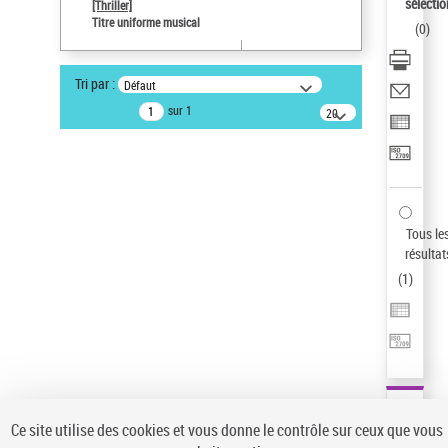
sélectio
[Thriller]
Type de notice d'autorité
Titre uniforme musical
(
0
)
Titre uniforme musical
Statut de la notice d’autorité
Tri par :
Défaut
Notice élémentaire
sur 1
20
Sauvegarder votre recherche
résultats/page
AFFINER
Type de notice d'autorité
Œuvre
(1)
Tous le
Titre uniforme musical
(1)
résultat
(
1
)
Statut de la notice d’autorité
Pays
Auteur d’œuvre
Ce site utilise des cookies et vous donne le contrôle sur ceux que vous