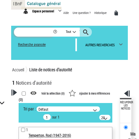
Panneau de gestion des cookies
Espace personnel
Aide
Une question ?
Historique
Tout
Recherche avancée
AUTRES RECHERCHES
Accueil
Liste de notices d’autorité
1
Notices d'autorité
Voir la sélection (
0
)
Ajouter à mes références
(
0
)
VOTRE RECHERCHE
RÉCUPÉRER
LES
Tri par :
Défaut
NOTICES
Recherche avancée dans les
sur 1
notices d’autorité
20
résultats/page
Œuvres liées à l'auteur :
1
Temperton, Rod (1947-2016)
Ma
Temperton, Rod (1947-2016)