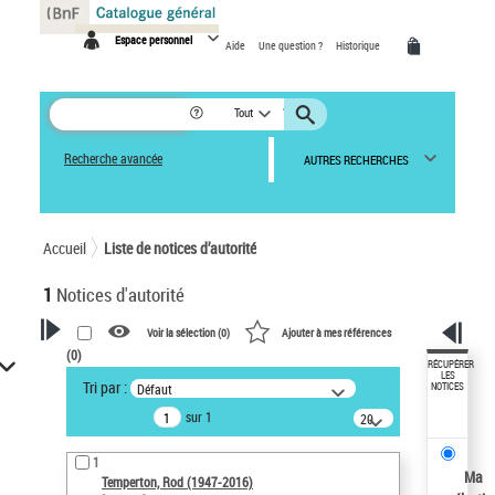
Panneau de gestion des cookies
Espace personnel
Aide
Une question ?
Historique
Tout
Recherche avancée
AUTRES RECHERCHES
Accueil
Liste de notices d’autorité
1
Notices d'autorité
Voir la sélection (
0
)
Ajouter à mes références
(
0
)
VOTRE RECHERCHE
RÉCUPÉRER
LES
Tri par :
Défaut
NOTICES
Recherche avancée dans les
sur 1
notices d’autorité
20
résultats/page
Œuvres liées à l'auteur :
1
Temperton, Rod (1947-2016)
Ma
Temperton, Rod (1947-2016)