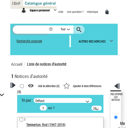
Panneau de gestion des cookies
Espace personnel
Aide
Une question ?
Historique
Tout
Recherche avancée
AUTRES RECHERCHES
Accueil
Liste de notices d’autorité
1
Notices d'autorité
Voir la sélection (
0
)
Ajouter à mes références
(
0
)
VOTRE RECHERCHE
RÉCUPÉRER
LES
Tri par :
Défaut
NOTICES
Recherche avancée dans les
sur 1
notices d’autorité
20
résultats/page
Œuvres liées à l'auteur :
1
Temperton, Rod (1947-2016)
Ma
Temperton, Rod (1947-2016)