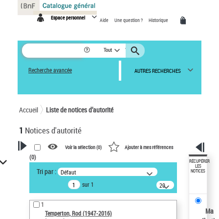
Panneau de gestion des cookies
Espace personnel
Aide
Une question ?
Historique
Tout
Recherche avancée
AUTRES RECHERCHES
Accueil
Liste de notices d’autorité
1
Notices d'autorité
Voir la sélection (
0
)
Ajouter à mes références
(
0
)
VOTRE RECHERCHE
RÉCUPÉRER
LES
Tri par :
Défaut
NOTICES
Recherche avancée dans les
sur 1
notices d’autorité
20
résultats/page
Œuvres liées à l'auteur :
1
Temperton, Rod (1947-2016)
Ma
Temperton, Rod (1947-2016)