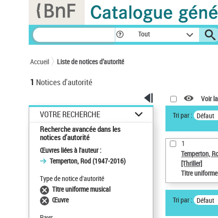
Panneau de gestion des cookies
Tout
Accueil
Liste de notices d’autorité
1
Notices d'autorité
Voir la
VOTRE RECHERCHE
Tri par :
Défaut
Recherche avancée dans les
notices d’autorité
1
Œuvres liées à l'auteur :
Temperton, R
Temperton, Rod (1947-2016)
[Thriller]
Titre uniform
Type de notice d'autorité
Titre uniforme musical
Tri par :
Œuvre
Défaut
Pays