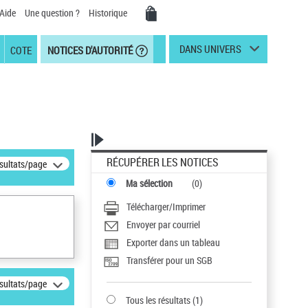
Aide
Une question ?
Historique
DANS UNIVERS
COTE
NOTICES D'AUTORITÉ
RÉCUPÉRER LES NOTICES
ésultats/page
Ma sélection
(
0
)
Télécharger/Imprimer
Envoyer par courriel
Exporter dans un tableau
Transférer pour un SGB
ésultats/page
Tous les résultats
(
1
)