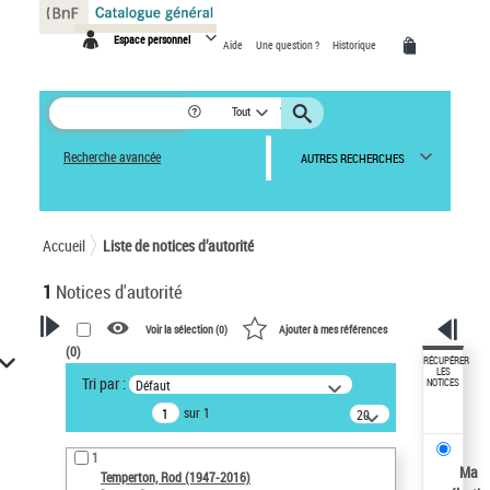
Panneau de gestion des cookies
Espace personnel
Aide
Une question ?
Historique
Tout
Recherche avancée
AUTRES RECHERCHES
Accueil
Liste de notices d’autorité
1
Notices d'autorité
Voir la sélection (
0
)
Ajouter à mes références
(
0
)
VOTRE RECHERCHE
RÉCUPÉRER
LES
Tri par :
Défaut
NOTICES
Recherche avancée dans les
sur 1
notices d’autorité
20
résultats/page
Œuvres liées à l'auteur :
1
Temperton, Rod (1947-2016)
Ma
Temperton, Rod (1947-2016)