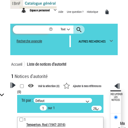
Panneau de gestion des cookies
Espace personnel
Aide
Une question ?
Historique
Tout
Recherche avancée
AUTRES RECHERCHES
Accueil
Liste de notices d’autorité
1
Notices d'autorité
Voir la sélection (
0
)
Ajouter à mes références
(
0
)
VOTRE RECHERCHE
RÉCUPÉRER
LES
Tri par :
Défaut
NOTICES
Recherche avancée dans les
sur 1
notices d’autorité
20
résultats/page
Œuvres liées à l'auteur :
1
Temperton, Rod (1947-2016)
Ma
Temperton, Rod (1947-2016)