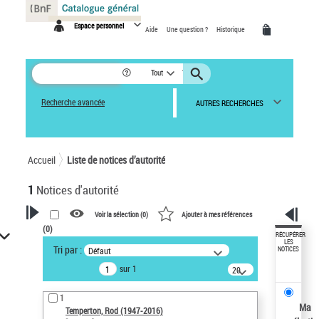
Panneau de gestion des cookies
Espace personnel
Aide
Une question ?
Historique
Tout
Recherche avancée
AUTRES RECHERCHES
Accueil
Liste de notices d’autorité
1
Notices d'autorité
Voir la sélection (
0
)
Ajouter à mes références
(
0
)
VOTRE RECHERCHE
RÉCUPÉRER
LES
Tri par :
Défaut
NOTICES
Recherche avancée dans les
sur 1
notices d’autorité
20
résultats/page
Œuvres liées à l'auteur :
1
Temperton, Rod (1947-2016)
Ma
Temperton, Rod (1947-2016)