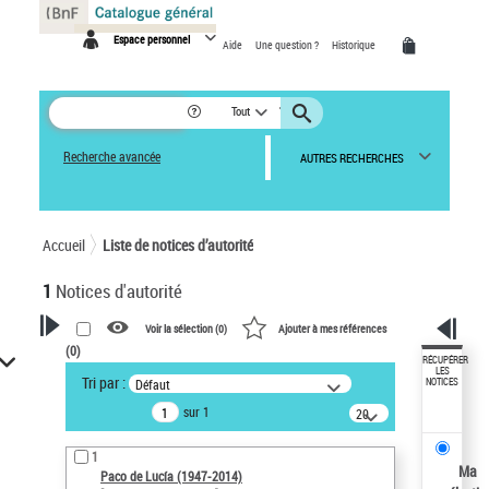
Panneau de gestion des cookies
Espace personnel
Aide
Une question ?
Historique
Tout
Recherche avancée
AUTRES RECHERCHES
Accueil
Liste de notices d’autorité
1
Notices d'autorité
Voir la sélection (
0
)
Ajouter à mes références
(
0
)
VOTRE RECHERCHE
RÉCUPÉRER
LES
Tri par :
Défaut
NOTICES
Recherche avancée dans les
sur 1
notices d’autorité
20
résultats/page
Œuvres liées à l'auteur :
1
Paco de Lucía (1947-2014)
Ma
Paco de Lucía (1947-2014)