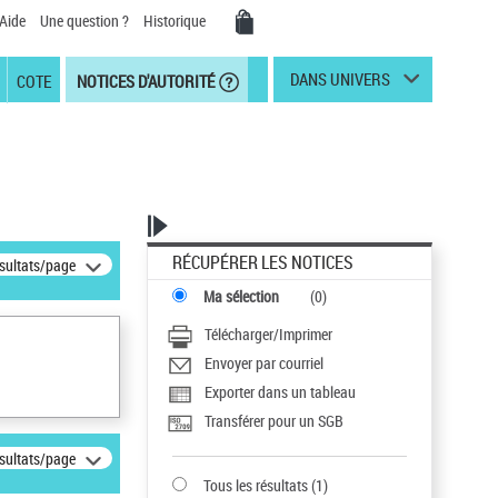
Aide
Une question ?
Historique
DANS UNIVERS
COTE
NOTICES D'AUTORITÉ
RÉCUPÉRER LES NOTICES
ésultats/page
Ma sélection
(
0
)
Télécharger/Imprimer
Envoyer par courriel
Exporter dans un tableau
Transférer pour un SGB
ésultats/page
Tous les résultats
(
1
)