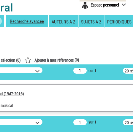
Espace personnel
Recherche avancée
AUTEURS A-Z
SUJETS A-Z
PÉRIODIQUES
(
0
)
 sélection (
0
)
Ajouter à mes références
sur 1
20 r
od (1947-2016)
e musical
sur 1
20 r