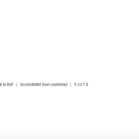
 à la BnF
|
Accessibilité (non conforme)
|
V 23.1.0