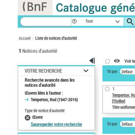
Panneau de gestion des cookies
Tout
Accueil
Liste de notices d’autorité
1
Notices d'autorité
Voir la
VOTRE RECHERCHE
Tri par :
Défaut
Recherche avancée dans les
notices d’autorité
1
Œuvres liées à l'auteur :
Temperton, R
Temperton, Rod (1947-2016)
[Thriller]
Titre uniform
Type de notice d'autorité
Œuvre
Tri par :
Défaut
Sauvegarder votre recherche