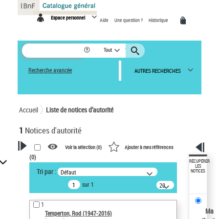
Panneau de gestion des cookies
Espace personnel
Aide
Une question ?
Historique
Tout
Recherche avancée
AUTRES RECHERCHES
Accueil
Liste de notices d’autorité
1
Notices d'autorité
Voir la sélection (
0
)
Ajouter à mes références
(
0
)
VOTRE RECHERCHE
RÉCUPÉRER
LES
Tri par :
Défaut
NOTICES
Recherche avancée dans les
sur 1
notices d’autorité
20
résultats/page
Œuvres liées à l'auteur :
1
Temperton, Rod (1947-2016)
Ma
Temperton, Rod (1947-2016)