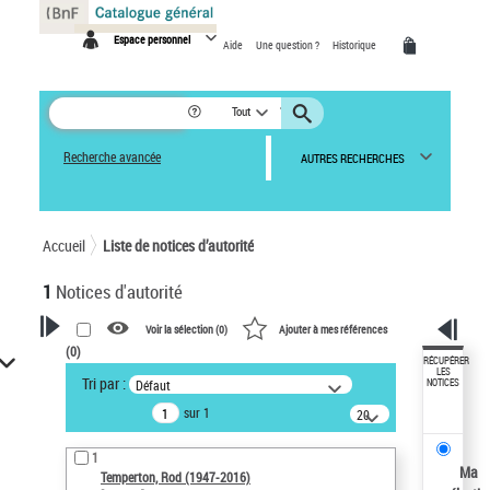
Panneau de gestion des cookies
Espace personnel
Aide
Une question ?
Historique
Tout
Recherche avancée
AUTRES RECHERCHES
Accueil
Liste de notices d’autorité
1
Notices d'autorité
Voir la sélection (
0
)
Ajouter à mes références
(
0
)
VOTRE RECHERCHE
RÉCUPÉRER
LES
Tri par :
Défaut
NOTICES
Recherche avancée dans les
sur 1
notices d’autorité
20
résultats/page
Œuvres liées à l'auteur :
1
Temperton, Rod (1947-2016)
Ma
Temperton, Rod (1947-2016)