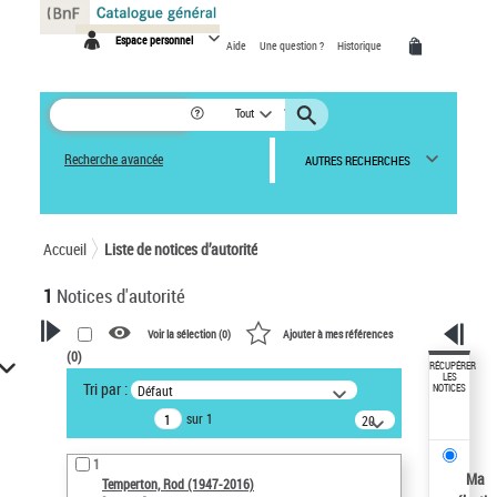
Panneau de gestion des cookies
Espace personnel
Aide
Une question ?
Historique
Tout
Recherche avancée
AUTRES RECHERCHES
Accueil
Liste de notices d’autorité
1
Notices d'autorité
Voir la sélection (
0
)
Ajouter à mes références
(
0
)
VOTRE RECHERCHE
RÉCUPÉRER
LES
Tri par :
Défaut
NOTICES
Recherche avancée dans les
sur 1
notices d’autorité
20
résultats/page
Œuvres liées à l'auteur :
1
Temperton, Rod (1947-2016)
Ma
Temperton, Rod (1947-2016)