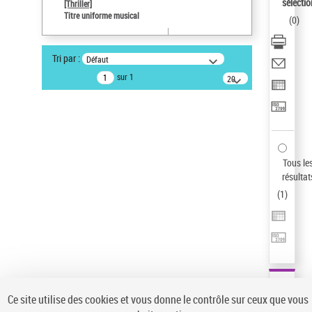
Sauvegarder votre recherche
sélectio
[Thriller]
Titre uniforme musical
(
0
)
AFFINER
Type de notice d'autorité
Tri par :
Défaut
Œuvre
(1)
sur 1
20
résultats/page
Titre uniforme musical
(1)
Statut de la notice d’autorité
Pays
Auteur d’œuvre
Tous le
résultat
(
1
)
Ce site utilise des cookies et vous donne le contrôle sur ceux que vous