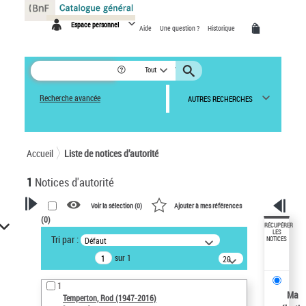
Panneau de gestion des cookies
Espace personnel
Aide
Une question ?
Historique
Tout
Recherche avancée
AUTRES RECHERCHES
Accueil
Liste de notices d’autorité
1
Notices d'autorité
Voir la sélection (
0
)
Ajouter à mes références
(
0
)
VOTRE RECHERCHE
RÉCUPÉRER
LES
Tri par :
Défaut
NOTICES
Recherche avancée dans les
sur 1
notices d’autorité
20
résultats/page
Œuvres liées à l'auteur :
1
Temperton, Rod (1947-2016)
Ma
Temperton, Rod (1947-2016)