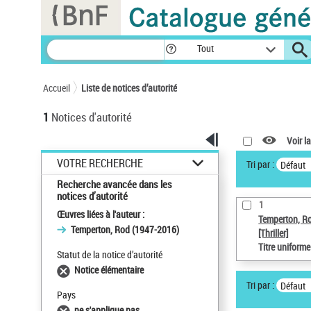
Panneau de gestion des cookies
Tout
Accueil
Liste de notices d’autorité
1
Notices d'autorité
Voir la
VOTRE RECHERCHE
Tri par :
Défaut
Recherche avancée dans les
notices d’autorité
1
Œuvres liées à l'auteur :
Temperton, R
Temperton, Rod (1947-2016)
[Thriller]
Titre uniform
Statut de la notice d’autorité
Notice élémentaire
Tri par :
Défaut
Pays
ne s'applique pas