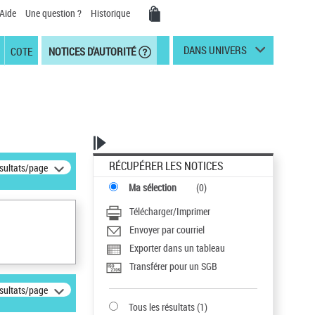
Aide
Une question ?
Historique
DANS UNIVERS
COTE
NOTICES D'AUTORITÉ
RÉCUPÉRER LES NOTICES
ésultats/page
Ma sélection
(
0
)
Télécharger/Imprimer
Envoyer par courriel
Exporter dans un tableau
Transférer pour un SGB
ésultats/page
Tous les résultats
(
1
)