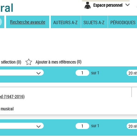
Espace personnel
Recherche avancée
AUTEURS A-Z
SUJETS A-Z
PÉRIODIQUES
(
0
)
 sélection (
0
)
Ajouter à mes références
sur 1
20 r
od (1947-2016)
e musical
sur 1
20 r