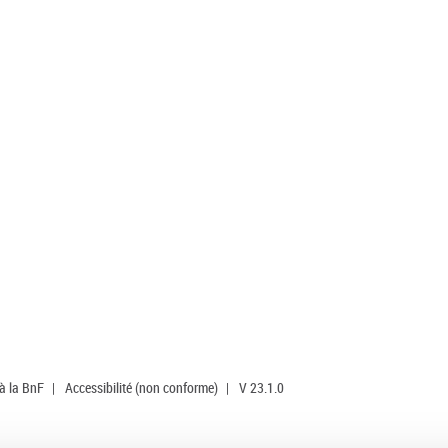
 à la BnF
|
Accessibilité (non conforme)
|
V 23.1.0