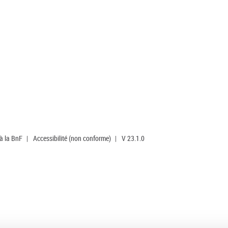
 à la BnF
|
Accessibilité (non conforme)
|
V 23.1.0