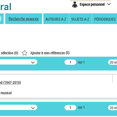
Espace personnel
Recherche avancée
AUTEURS A-Z
SUJETS A-Z
PÉRIODIQUES
(
0
)
 sélection (
0
)
Ajouter à mes références
sur 1
20 r
od (1947-2016)
e musical
sur 1
20 r