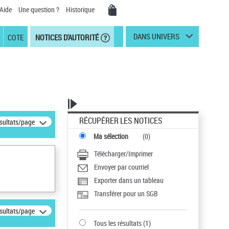
Aide
Une question ?
Historique
DANS UNIVERS
COTE
NOTICES D'AUTORITÉ
RÉCUPÉRER LES NOTICES
ésultats/page
Ma sélection
(
0
)
Télécharger/Imprimer
Envoyer par courriel
Exporter dans un tableau
Transférer pour un SGB
ésultats/page
Tous les résultats
(
1
)