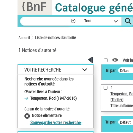
Panneau de gestion des cookies
Tout
Accueil
Liste de notices d’autorité
1
Notices d'autorité
Voir la
VOTRE RECHERCHE
Tri par :
Défaut
Recherche avancée dans les
notices d’autorité
1
Œuvres liées à l'auteur :
Temperton, R
Temperton, Rod (1947-2016)
[Thriller]
Titre uniform
Statut de la notice d’autorité
Notice élémentaire
Tri par :
Défaut
Sauvegarder votre recherche