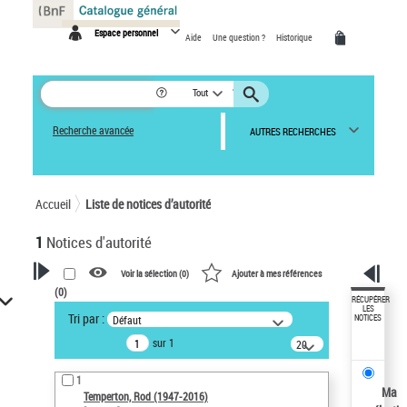
Panneau de gestion des cookies
Espace personnel
Aide
Une question ?
Historique
Tout
Recherche avancée
AUTRES RECHERCHES
Accueil
Liste de notices d’autorité
1
Notices d'autorité
Voir la sélection (
0
)
Ajouter à mes références
(
0
)
VOTRE RECHERCHE
RÉCUPÉRER
LES
Tri par :
Défaut
NOTICES
Recherche avancée dans les
sur 1
notices d’autorité
20
résultats/page
Œuvres liées à l'auteur :
1
Temperton, Rod (1947-2016)
Ma
Temperton, Rod (1947-2016)