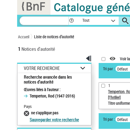
Panneau de gestion des cookies
Tout
Accueil
Liste de notices d’autorité
1
Notices d'autorité
Voir la
VOTRE RECHERCHE
Tri par :
Défaut
Recherche avancée dans les
notices d’autorité
1
Œuvres liées à l'auteur :
Temperton, R
Temperton, Rod (1947-2016)
[Thriller]
Titre uniform
Pays
ne s'applique pas
Tri par :
Défaut
Sauvegarder votre recherche