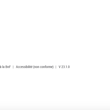
 à la BnF
|
Accessibilité (non conforme)
|
V 23.1.0