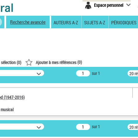
Espace personnel
Recherche avancée
AUTEURS A-Z
SUJETS A-Z
PÉRIODIQUES
(
0
)
 sélection (
0
)
Ajouter à mes références
sur 1
20 r
od (1947-2016)
e musical
sur 1
20 r