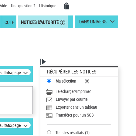
Aide
Une question ?
Historique
DANS UNIVERS
COTE
NOTICES D'AUTORITÉ
RÉCUPÉRER LES NOTICES
ésultats/page
Ma sélection
(
0
)
Télécharger/Imprimer
Envoyer par courriel
Exporter dans un tableau
Transférer pour un SGB
ésultats/page
Tous les résultats
(
1
)